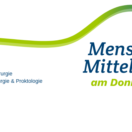
rurgie
urgie & Proktologie