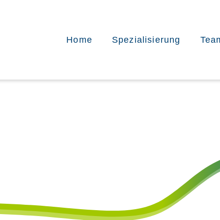
Home
Spezialisierung
Tea
Allgemein-,
Viszeralchirurgie &
Proktologie
Orthopädie und
Unfallchirurgie